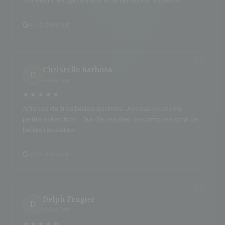
J'ai été livré rapidement et le rendu est superbe.
AVIS GOOGLE
Christelle Barbosa
C
Avis client
★★★★★
Affiches de très belles qualités. J'avoue avoir une
petite collection… Dur de résister, ces affiches sont de
belles réussites.
AVIS GOOGLE
Delph Frugier
D
Avis client
★★★★★