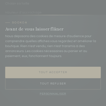
Choisir sa taille
Hauteur d'accrochage
Protéger ses affiches
Avant de vous laisser flâner
Nous déposons des cookies de mesure d'audience pour
CONTACT
comprendre quelles affiches vous regardez et améliorer la
boutique. Rien n'est vendu, rien n'est transmis à des
contact@sookoa.fr
annonceurs. Les cookies nécessaires au panier et au
paiement, eux, fonctionnent toujours.
07 75 70 20 83
Atelier Sookoa
TOUT ACCEPTER
16 passage Pierre Eyme 33520 Bruges, France
TOUT REFUSER
Du lundi au vendredi
· 9h00 – 18h00
Réponse sous 24 h ouvrées
PERSONNALISER