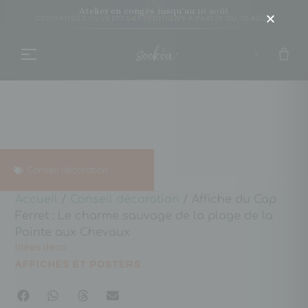
Atelier en congés jusqu'au
10 août
COMMANDES OUVERTES
EXPÉDITIONS À PARTIR DU 10 AOÛT
Conseil décoration
Accueil
/
Conseil décoration
/ Affiche du Cap
Ferret : Le charme sauvage de la plage de la
Pointe aux Chevaux
Idées déco
AFFICHES ET POSTERS