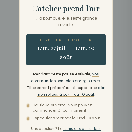
la possibilité de choisir la taille qui
L'atelier prend l'air
conviendra le mieux à votre espace, que
ce soit pour un mur de petite ou grande
taille.
…la boutique, elle, reste grande
ouverte.
Où puis-je trouver un cadre pour
cette affiche ?
FERMETURE DE L'ATELIER
Lun. 27 juil.
→
Lun. 10
La livraison est-elle gratuite partout
août
en France ?
Comment est emballée l'affiche
Pendant cette pause estivale,
vos
pour la livraison ?
commandes sont bien enregistrées
.
Elles seront préparées et expédiées
dès
Puis-je retourner l'affiche si elle ne
mon retour, à partir du 10 août
.
me convient pas ?
Boutique ouverte : vous pouvez
Quels sont les moyens de paiement
commander à tout moment
acceptés ?
Expéditions reprises le lundi 10 août
Cette affiche est-elle un tirage en
Une question ? Le
formulaire de contact