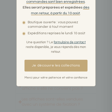
papier de haute qualité, garantissant des
commandes sont bien enregistrées
.
détails précis et des contrastes
Elles seront préparées et expédiées
dès
saisissants, pour une décoration murale de
mon retour, à partir du 10 août
.
grande valeur.
Boutique ouverte : vous pouvez
commander à tout moment
Les affiches en noir et blanc
Expéditions reprises le lundi 10 août
conviennent-elles à toutes les
pièces ?
Une question ? Le
formulaire de contact
reste disponible, je vous réponds dès mon
Quels types de cadres conviennent
retour.
pour ces affiches ?
Je découvre les collections
Comment est gérée la livraison des
produits ?
Merci pour votre patience et votre confiance
Est-il possible de retourner une
affiche si elle ne convient pas ?
Les affiches sont-elles vendues
avec un système de fixation ?