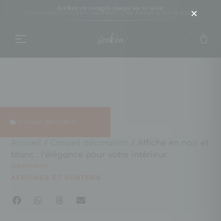
Atelier en congés jusqu'au
10 août
COMMANDES OUVERTES
EXPÉDITIONS À PARTIR DU 10 AOÛT
Conseil décoration
Accueil
/
Conseil décoration
/ Affiche en noir et
blanc : l’élégance pour votre intérieur
Idées déco
AFFICHES ET POSTERS