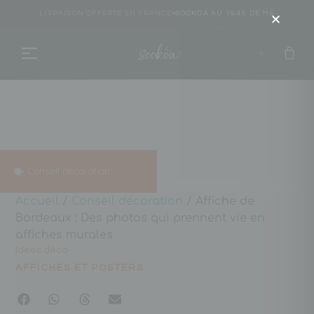
LIVRAISON OFFERTE
EN FRANCE
SOOKOA AU 19.45 DE M6
Conseil décoration
Accueil
/
Conseil décoration
/ Affiche de
Bordeaux : Des photos qui prennent vie en
affiches murales
Idées déco
AFFICHES ET POSTERS