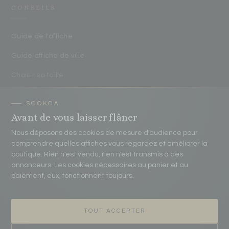
CONSEILS
Guide de l'affiche
Guide affiche de ville
Choisir sa taille
Hauteur d'accrochage
Protéger ses affiches
Avant de vous laisser flâner
Nous déposons des cookies de mesure d'audience pour
comprendre quelles affiches vous regardez et améliorer la
CONTACT
boutique. Rien n'est vendu, rien n'est transmis à des
annonceurs. Les cookies nécessaires au panier et au
paiement, eux, fonctionnent toujours.
contact@sookoa.fr
07 75 70 20 83
TOUT ACCEPTER
Atelier Sookoa
16 passage Pierre Eyme 33520 Bruges, France