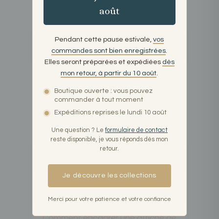
août
Pendant cette pause estivale,
vos
Pourquoi choisir une affiche de
Bordeaux pour ma décoration ?
commandes sont bien enregistrées
.
Elles seront préparées et expédiées
dès
mon retour, à partir du 10 août
.
Une affiche de Bordeaux vous
permet d’ajouter une touche de culture et
Boutique ouverte : vous pouvez
de raffinement à votre intérieur. C’est une
commander à tout moment
manière simple et esthétique d’intégrer
Expéditions reprises le lundi 10 août
l’atmosphère unique de la ville dans votre
espace de vie.
Une question ? Le
formulaire de contact
reste disponible, je vous réponds dès mon
retour.
Où puis-je accrocher une affiche de
Bordeaux chez moi ?
Je découvre les collections
Les affiches de Bordeaux sont-elles
disponibles en différents formats ?
Merci pour votre patience et votre confiance
Comment encadrer une affiche de