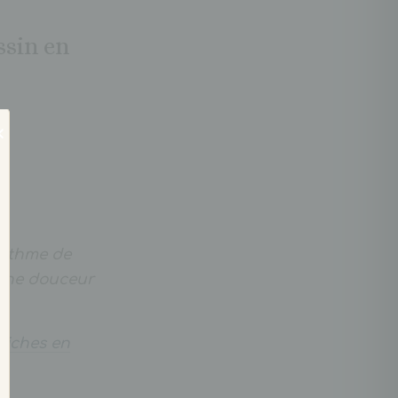
ssin en
rythme de
t une douceur
ffiches en