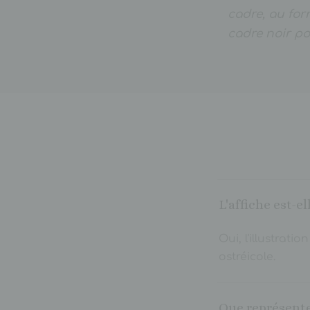
cadre, au for
cadre noir pou
L'affiche est-e
Oui, l'illustrat
ostréicole.
Que représente 