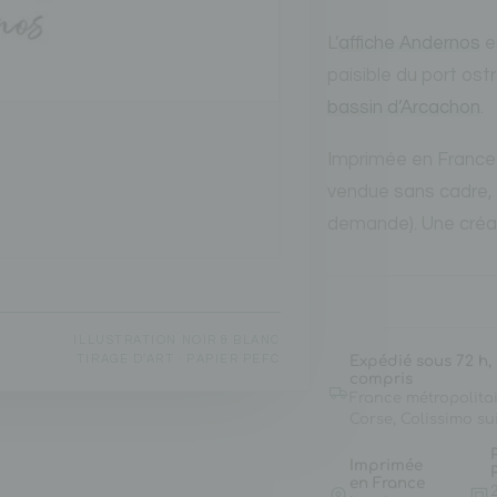
L’
affiche Andernos
e
paisible du port ost
bassin d’Arcachon
.
Imprimée en France 
vendue sans cadre, 
demande). Une créat
ILLUSTRATION NOIR & BLANC
TIRAGE D'ART · PAPIER PEFC
Expédié sous 72 h,
compris
France métropolitai
Corse, Colissimo sui
Imprimée
en France
2