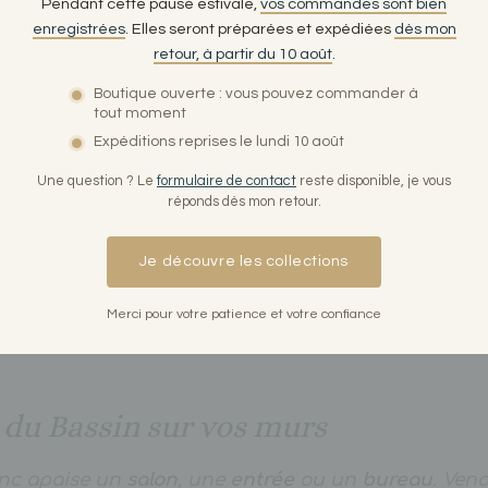
Pendant cette pause estivale,
vos commandes sont bien
enregistrées
. Elles seront préparées et expédiées
dès mon
retour, à partir du 10 août
.
n d'auteur, imprimé en France
Boutique ouverte : vous pouvez commander à
tout moment
Expéditions reprises le lundi 10 août
 noir et blanc au stylet : densité des noirs, réserve
our rendre les reflets de l’eau et le grain du bois d
Une question ? Le
formulaire de contact
reste disponible, je vous
réponds dès mon retour.
he est
imprimée en France
, chez un imprimeur labe
 sur un beau
papier d’art PEFC
, expédiée sous 72 h, 
Je découvre les collections
Merci pour votre patience et votre confiance
 du Bassin sur vos murs
anc apaise un
salon
, une
entrée
ou un
bureau
. Ven