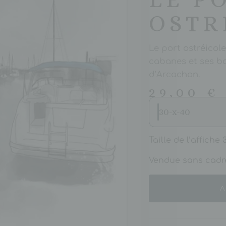
OSTR
Le port ostréicol
cabanes et ses b
d’Arcachon.
29,00
€
30-x-40
Taille de l’affiche
Vendue sans cadr
A