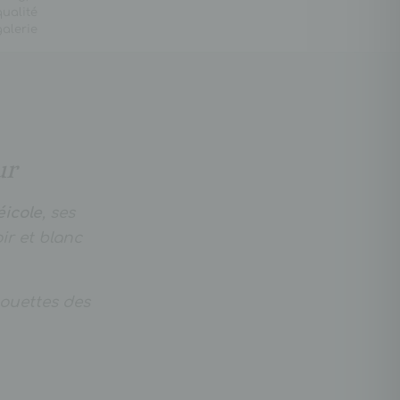
qualité
galerie
ur
éicole
, ses
ir et blanc
lhouettes des