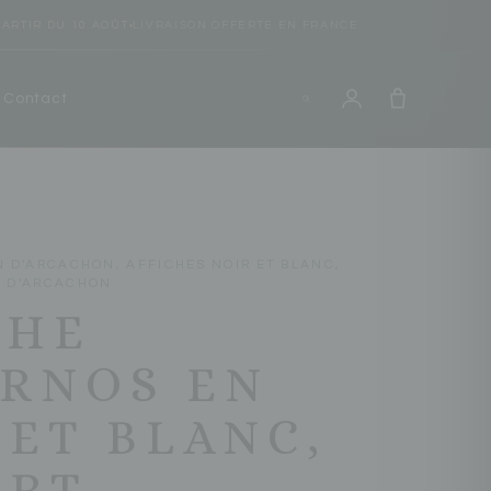
PARTIR DU 10 AOÛT
LIVRAISON OFFERTE EN FRANCE
Contact
N D’ARCACHON
,
AFFICHES NOIR ET BLANC
,
N D’ARCACHON
CHE
RNOS EN
 ET BLANC,
ORT