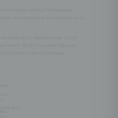
n noir et blanc restitue l’atmosphère
réicole, ses cabanes et ses bateaux, sur le
sur papier d’art, expédiée sous 72 h et
au format 30×40 cm (autres tailles sur
ion d’auteur, sobre et poétique.
 port
ne et
vi
Papier d'art
PEFC
00 g,