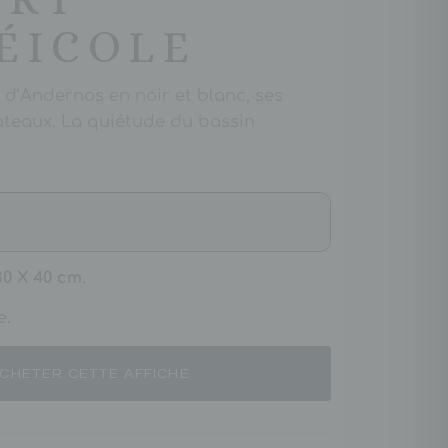
ÉICOLE
e d’Andernos en noir et blanc, ses
ateaux. La quiétude du bassin
30 X 40 cm.
e.
CHETER CETTE AFFICHE