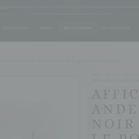
ût
COMMANDES ET QUESTIONS RESTENT DISPONIBLES
EXPÉDITIONS À 
Collections
Villes
Sur-mesure
La créatrice
FICHE ANDERNOS EN NOIR ET BLANC, LE PORT OSTRÉICOLE
AFFICHES DU BASSI
AQUARELLES BASSI
AFFI
ANDE
NOIR
LE P