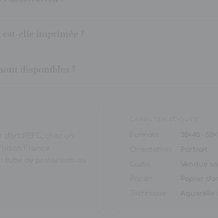
 est-elle imprimée ?
sont disponibles ?
CARACTÉRISTIQUES
Formats
30×40 · 50
 d'art PEFC, chez un
vraison France
Orientation
Portrait
en tube de protection ou
Cadre
Vendue sa
Papier
Papier d'a
Technique
Aquarelle