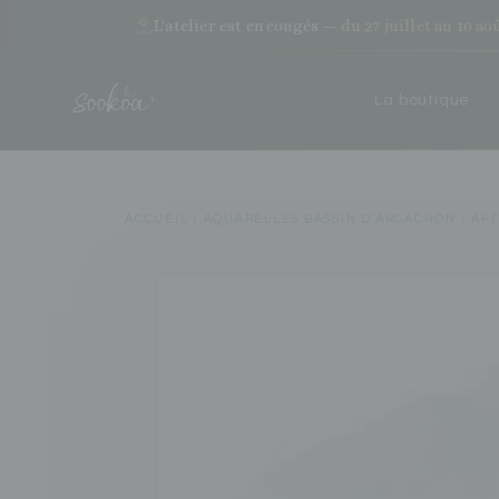
L'atelier est en congés —
du 27 juillet au 10 ao
La boutique
ACCUEIL
/
AQUARELLES BASSIN D'ARCACHON
/ AF