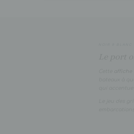
NOIR & BLANC
Le port o
Cette
affiche
bateaux à qua
qui accentue 
Le jeu des gri
embarcations