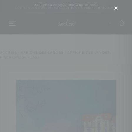
Atelier en congés jusqu'au
10 août
COMMANDES OUVERTES
EXPÉDITIONS À PARTIR DU 10 AOÛT
ACCUEIL
/
AFFICHE DES LANDES
/ AFFICHE DES LANDES,
BISCARROSSE PLAGE