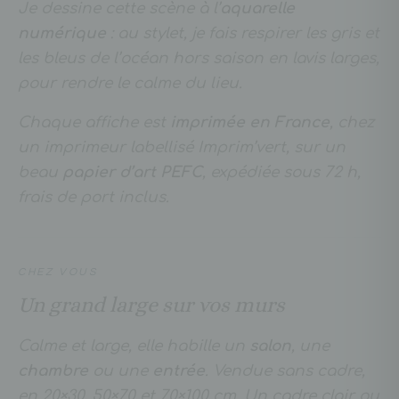
Je dessine cette scène à l’
aquarelle
numérique
: au stylet, je fais respirer les gris et
les bleus de l’océan hors saison en lavis larges,
pour rendre le calme du lieu.
Chaque affiche est
imprimée en France
, chez
un imprimeur labellisé Imprim’vert, sur un
beau
papier d’art PEFC
, expédiée sous 72 h,
frais de port inclus.
CHEZ VOUS
Un grand large sur vos murs
Calme et large, elle habille un
salon
, une
chambre
ou une
entrée
. Vendue sans cadre,
en 20×30, 50×70 et 70×100 cm. Un cadre clair ou