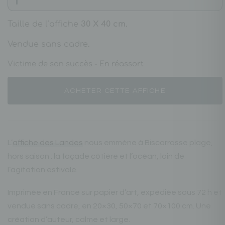
Taille de l’affiche
30 X 40 cm.
Vendue sans cadre.
Victime de son succès - En réassort
ACHETER CETTE AFFICHE
L’
affiche des Landes
nous emmène à Biscarrosse plage,
hors saison : la façade côtière et l’océan, loin de
l’agitation estivale.
Imprimée en France sur papier d’art, expédiée sous 72 h et
vendue sans cadre, en 20×30, 50×70 et 70×100 cm. Une
création d’auteur, calme et large.