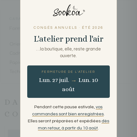
CARACTÉRISTIQUES
CONGÉS ANNUELS · ÉTÉ 2026
Formats
30×40 · 50×70 cm (20×30 · 70×100 sur
commande)
L'atelier prend l'air
Orientation
Portrait
…la boutique, elle, reste grande
Cadre
Vendue sans cadre
ouverte.
Papier
Papier d'art PEFC 200 g
Technique
Aquarelle numérique d'auteur
FERMETURE DE L'ATELIER
Lun. 27 juil.
→
Lun. 10
août
DANS NOTRE
Pendant cette pause estivale,
vos
COLLECTION
commandes sont bien enregistrées
.
Elles seront préparées et expédiées
dès
mon retour, à partir du 10 août
.