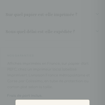
Sur quel papier est-elle imprimée ?
Sous quel délai est-elle expédiée ?
NOS GARANTIES
Affiches imprimées en France, sur papier d'art
PEFC, chez un imprimeur local labellisé
Imprim'vert. Livraison France métropolitaine et
Corse par Colissimo, en tube de protection ou
carton plat selon la taille.
Frais de port inclus.