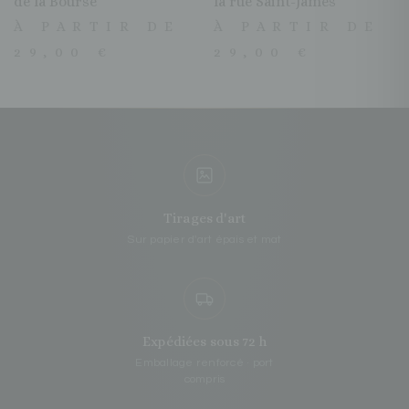
de la Bourse
la rue Saint-James
À PARTIR DE
À PARTIR DE
29,00
€
29,00
€
Tirages d'art
Sur papier d'art épais et mat
Expédiées sous 72 h
Emballage renforcé · port
compris