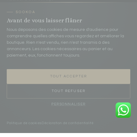
Protéger ses affiches
Avant de vous laisser flâner
Nous déposons des cookies de mesure d'audience pour
CONTACT
comprendre quelles affiches vous regardez et améliorer la
boutique. Rien n'est vendu, rien n'est transmis à des
contact@sookoa.fr
annonceurs. Les cookies nécessaires au panier et au
paiement, eux, fonctionnent toujours.
07 75 70 20 83
Atelier Sookoa
TOUT ACCEPTER
16 passage Pierre Eyme 33520 Bruges, France
TOUT REFUSER
Du lundi au vendredi
· 9h00 – 18h00
Réponse sous 24 h ouvrées
PERSONNALISER
Politique de cookies
Déclaration de confidentialité
© 2026 Sookoa · Affiches décoratives d'art.
COOKIES
VISA
MASTERCARD
PAYPAL
CB