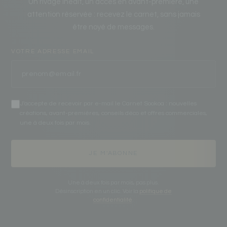
Un rivage inédit, un accès en avant-première, une
attention réservée : recevez le carnet, sans jamais
être noyé de messages.
VOTRE ADRESSE EMAIL
J'accepte de recevoir par e-mail le Carnet Sookoa : nouvelles
créations, avant-premières, conseils déco et offres commerciales,
une à deux fois par mois.
JE M'ABONNE
Une à deux fois par mois, pas plus.
Désinscription en un clic. Voir la
politique de
confidentialité
.