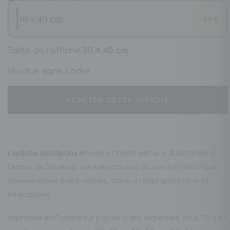
30 × 40 cm
29 €
Taille de l’affiche
30 X 40 cm.
Vendue sans cadre.
ACHETER CETTE AFFICHE
L’
affiche Bordeaux
en noir et blanc est une illustration à
l’encre de Sookoa : les rues pavées du centre historique,
comme la rue Saint-James, dans un trait graphique et
intemporel.
Imprimée en France sur papier d’art, expédiée sous 72 h et