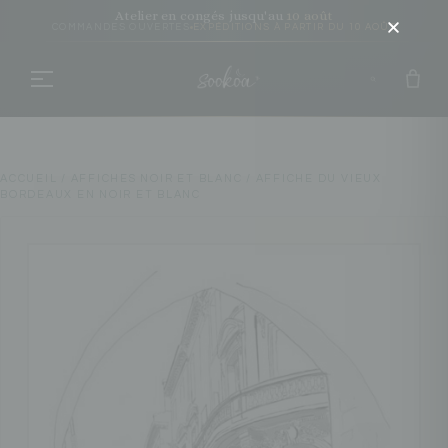
Atelier en congés jusqu'au
10 août
COMMANDES OUVERTES
EXPÉDITIONS À PARTIR DU 10 AOÛT
ACCUEIL
/
AFFICHES NOIR ET BLANC
/ AFFICHE DU VIEUX
BORDEAUX EN NOIR ET BLANC