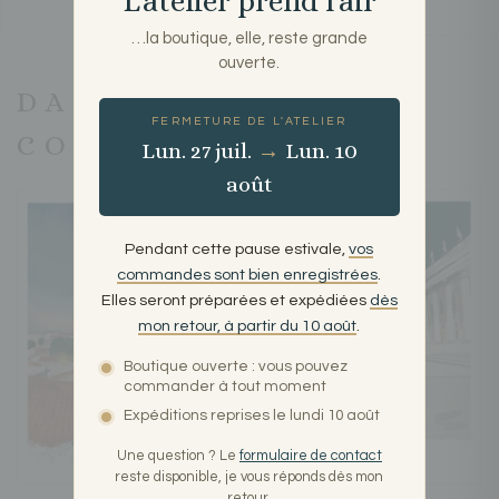
L'atelier prend l'air
…la boutique, elle, reste grande
ouverte.
DANS NOTRE
FERMETURE DE L'ATELIER
COLLECTION
Lun. 27 juil.
→
Lun. 10
août
Pendant cette pause estivale,
vos
commandes sont bien enregistrées
.
Elles seront préparées et expédiées
dès
mon retour, à partir du 10 août
.
Boutique ouverte : vous pouvez
commander à tout moment
Expéditions reprises le lundi 10 août
Une question ? Le
formulaire de contact
reste disponible, je vous réponds dès mon
retour.