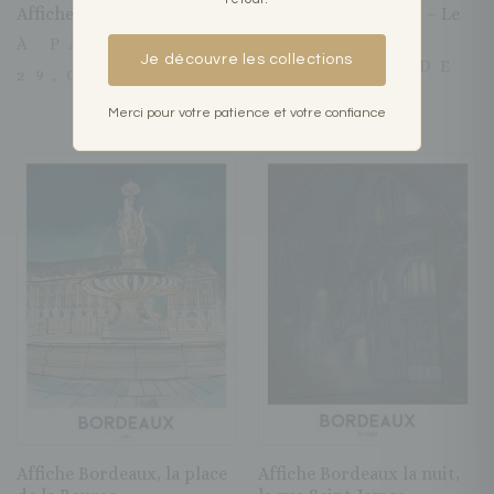
Affiche Saint-Émilion
Affiche de Bordeaux – Le
grand théâtre
À PARTIR DE
Je découvre les collections
À PARTIR DE
29,00
€
29,00
€
Merci pour votre patience et votre confiance
Affiche Bordeaux, la place
Affiche Bordeaux la nuit,