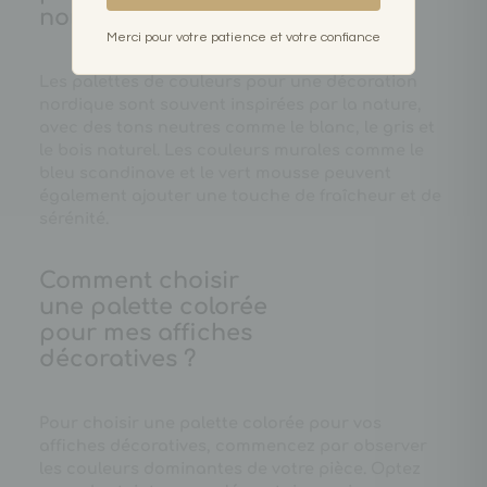
nordique ?
Merci pour votre patience et votre confiance
Les palettes de couleurs pour une décoration
nordique sont souvent inspirées par la nature,
avec des tons neutres comme le blanc, le gris et
le bois naturel. Les couleurs murales comme le
bleu scandinave et le vert mousse peuvent
également ajouter une touche de fraîcheur et de
sérénité.
Comment choisir
une palette colorée
pour mes affiches
décoratives ?
Pour choisir une palette colorée pour vos
affiches décoratives, commencez par observer
les couleurs dominantes de votre pièce. Optez