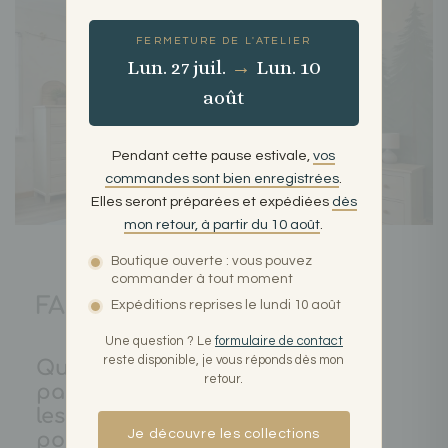
FERMETURE DE L'ATELIER
Lun. 27 juil.
→
Lun. 10
août
Pendant cette pause estivale,
vos
commandes sont bien enregistrées
.
Elles seront préparées et expédiées
dès
mon retour, à partir du 10 août
.
Boutique ouverte : vous pouvez
commander à tout moment
FAQ
Expéditions reprises le lundi 10 août
Une question ? Le
formulaire de contact
reste disponible, je vous réponds dès mon
Quelles sont les
retour.
palettes de couleurs
les plus adaptées
Je découvre les collections
pour une décoration