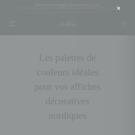
Atelier en congés jusqu'au
10 août
COMMANDES OUVERTES
EXPÉDITIONS À PARTIR DU 10 AOÛT
les palettes de
couleurs idéales
pour vos affiches
décoratives
nordiques