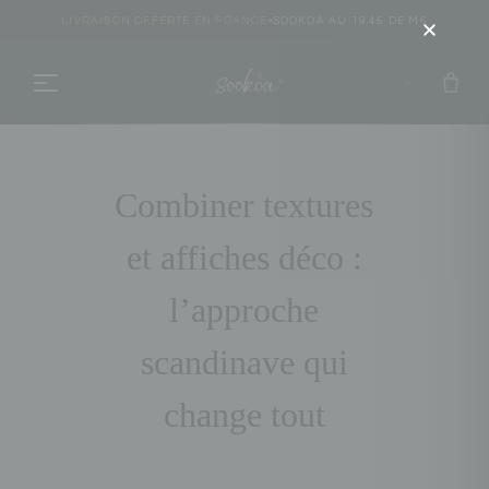
LIVRAISON OFFERTE
EN FRANCE
SOOKOA AU 19.45 DE M6
combiner textures
et affiches déco :
l’approche
scandinave qui
change tout