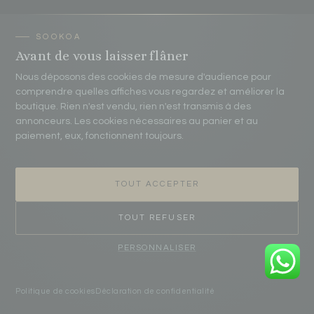
Avant de vous laisser flâner
Nous déposons des cookies de mesure d'audience pour
comprendre quelles affiches vous regardez et améliorer la
AFFICHES DÉCORATIVES · FRANCE
boutique. Rien n'est vendu, rien n'est transmis à des
annonceurs. Les cookies nécessaires au panier et au
« Vos plus beaux lieux, tirés sur
paiement, eux, fonctionnent toujours.
papier d'art. »
SUIVRE L'ATELIER
TOUT ACCEPTER
TOUT REFUSER
PERSONNALISER
DESTINATIONS
Politique de cookies
Déclaration de confidentialité
Pays Basque
COOKIES