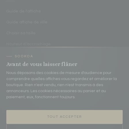
Guide de l'affiche
Guide affiche de ville
Choisir sa taille
Hauteur d'accrochage
Protéger ses affiches
Avant de vous laisser flâner
Nous déposons des cookies de mesure d'audience pour
CONTACT
comprendre quelles affiches vous regardez et améliorer la
boutique. Rien n'est vendu, rien n'est transmis à des
contact@sookoa.fr
annonceurs. Les cookies nécessaires au panier et au
paiement, eux, fonctionnent toujours.
07 75 70 20 83
Atelier Sookoa
TOUT ACCEPTER
16 passage Pierre Eyme 33520 Bruges, France