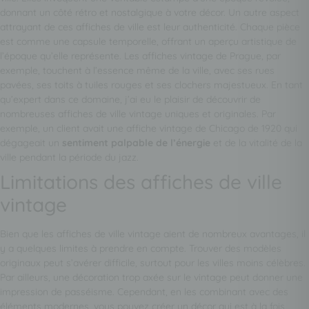
donnant un côté rétro et nostalgique à votre décor. Un autre aspect
attrayant de ces affiches de ville est leur authenticité. Chaque pièce
est comme une capsule temporelle, offrant un aperçu artistique de
l’époque qu’elle représente. Les affiches vintage de Prague, par
exemple, touchent à l’essence même de la ville, avec ses rues
pavées, ses toits à tuiles rouges et ses clochers majestueux. En tant
qu’expert dans ce domaine, j’ai eu le plaisir de découvrir de
nombreuses affiches de ville vintage uniques et originales. Par
exemple, un client avait une affiche vintage de Chicago de 1920 qui
dégageait un
sentiment palpable de l’énergie
et de la vitalité de la
ville pendant la période du jazz.
Limitations des affiches de ville
vintage
Bien que les affiches de ville vintage aient de nombreux avantages, il
y a quelques limites à prendre en compte. Trouver des modèles
originaux peut s’avérer difficile, surtout pour les villes moins célèbres.
Par ailleurs, une décoration trop axée sur le vintage peut donner une
impression de passéisme. Cependant, en les combinant avec des
éléments modernes, vous pouvez créer un décor qui est à la fois