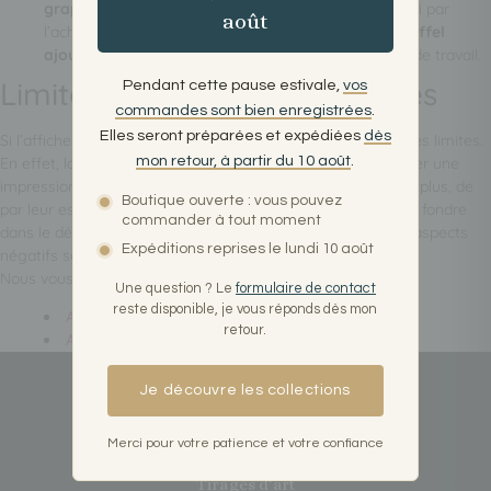
graphique
d’une affiche moderne de Paris. Il avait fini par
août
l’acheter, affirmant que
l’image épurée de la Tour Eiffel
ajoutait une note d’élégance subtile
à son espace de travail.
Limites des affiches modernes
Pendant cette pause estivale,
vos
commandes sont bien enregistrées
.
Elles seront préparées et expédiées
dès
Si l’affiche moderne a des avantages, elle présente aussi des limites.
mon retour, à partir du 10 août
.
En effet, la simplicité de certains designs peut parfois donner une
impression de froideur et manquer de chaleur humaine. De plus, de
Boutique ouverte : vous pouvez
par leur esthétique contemporaine, ces affiches peuvent se fondre
commander à tout moment
dans le décor et
manquer de singularité
. Néanmoins, ces aspects
Expéditions reprises le lundi 10 août
négatifs sont subjectifs et dépendent des goûts de chacun.
Nous vous recommandons ces autres pages :
Une question ? Le
formulaire de contact
reste disponible, je vous réponds dès mon
Affiches minimalistes de villes
retour.
Affiches détaillées ou abstraites des métropoles
Je découvre les collections
Merci pour votre patience et votre confiance
Tirages d'art